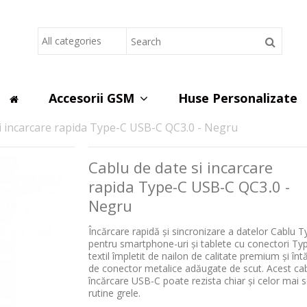
Lorem ipsum dolor sit
d do eiusmod tempor incididunt ut
Lorem ipsum dolor sit amet, cons
s nostrud exercitation ullamco
labore et dolore magna aliqua. U
laboris nisi ut aliquip ex ea co
Read more
Accesorii GSM
Huse Personalizate
i incarcare rapida Type-C USB-C QC3.0 - Negru
Cablu de date si incarcare
rapida Type-C USB-C QC3.0 -
Negru
Încărcare rapidă și sincronizare a datelor Cablu 
pentru smartphone-uri și tablete cu conectori Typ
textil împletit de nailon de calitate premium și întă
de conector metalice adăugate de scut. Acest ca
încărcare USB-C poate rezista chiar și celor mai s
rutine grele.