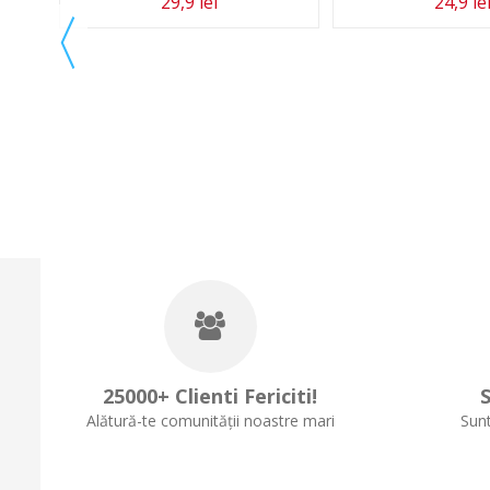
29,9 lei
24,9 le
apida
25000+ Clienti Fericiti!
S
Alătură-te comunității noastre mari
Sunt