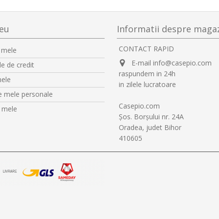
eu
Informatii despre maga
CONTACT RAPID
 mele
E-mail info@casepio.com
e de credit
raspundem in 24h
mele
in zilele lucratoare
le mele personale
Casepio.com
 mele
Şos. Borşului nr. 24A
Oradea, judet Bihor
410605