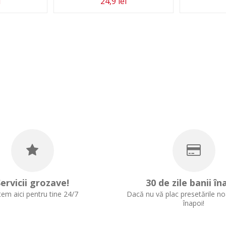
i
24,9 lei
ervicii grozave!
30 de zile banii în
em aici pentru tine 24/7
Dacă nu vă plac presetările noa
înapoi!