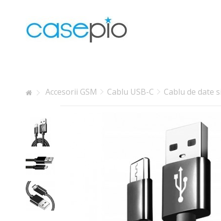
Lorem ipsum dolor sit amet
Lorem ipsum dolor sit amet, consectetur adipisicing elit, se
labore et dolore magna aliqua. Ut enim ad minim veniam, qui
laboris nisi ut aliquip ex ea commodo consequat.
Accesorii GSM
Cablu USB-C
Cablu de date s