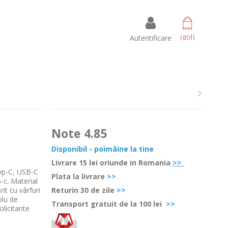
 amet
ectetur adipisicing elit, sed do eiusmod tempor incididunt ut
(gol)
Autentificare
t enim ad minim veniam, quis nostrud exercitation ullamco
mmodo consequat.
Read more
Note
4.85
Disponibil - poimâine la tine
Livrare 15 lei oriunde in Romania
>>
Typ-C, USB-C
Plata la livrare
>>
-c. Material
rit cu vârfuri
Retur
in 30 de zile
>>
blu de
Transport gratuit de la 100 lei
>>
olicitante