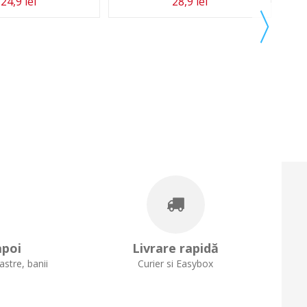
24,9 lei
28,9 lei
apoi
Livrare rapidă
stre, banii
Curier si Easybox