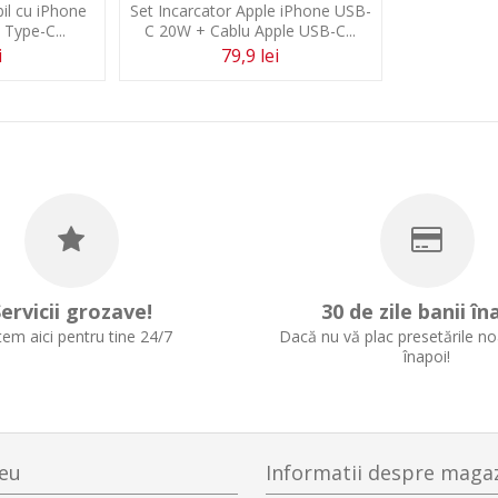
il cu iPhone
Set Incarcator Apple iPhone USB-
 Type-C...
C 20W + Cablu Apple USB-C...
i
79,9 lei
ervicii grozave!
30 de zile banii în
em aici pentru tine 24/7
Dacă nu vă plac presetările noa
înapoi!
eu
Informatii despre maga