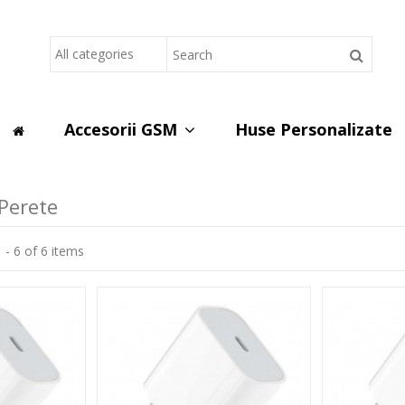
Lorem ipsum dolor sit
d do eiusmod tempor incididunt ut
Lorem ipsum dolor sit amet, cons
s nostrud exercitation ullamco
labore et dolore magna aliqua. U
laboris nisi ut aliquip ex ea co
Read more
Accesorii GSM
Huse Personalizate
 Perete
 - 6 of 6 items