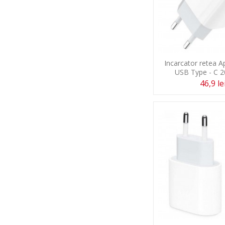
Incarcator retea A
USB Type - C 2
46,9 le