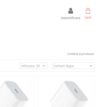
 amet
ectetur adipisicing elit, sed do eiusmod tempor incididunt ut
(gol)
Autentificare
t enim ad minim veniam, quis nostrud exercitation ullamco
mmodo consequat.
Read more
Contine 6 produse.