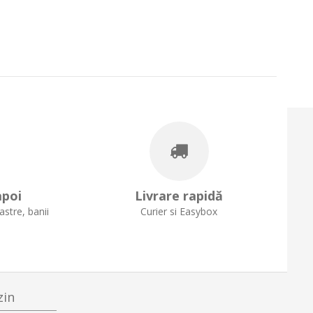
apoi
Livrare rapidă
stre, banii
Curier si Easybox
zin