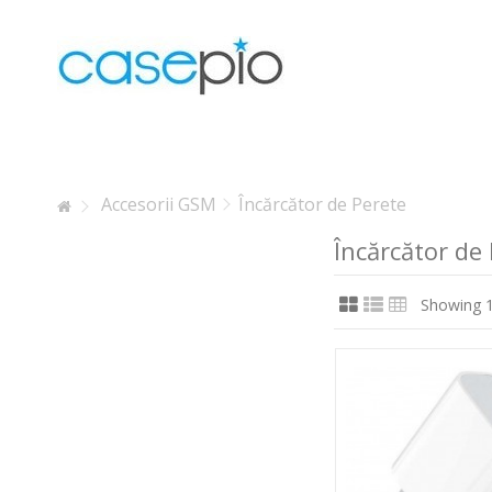
Lorem ipsum dolor sit amet
Lorem ipsum dolor sit amet, consectetur adipisicing elit, se
labore et dolore magna aliqua. Ut enim ad minim veniam, qui
laboris nisi ut aliquip ex ea commodo consequat.
Accesorii GSM
Încărcător de Perete
Încărcător de
Showing 1