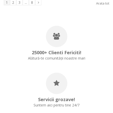
1
2
3
...
8
Arata tot
25000+ Clienti Fericiti!
Alătură-te comunității noastre mari
Servicii grozave!
Suntem aici pentru tine 24/7