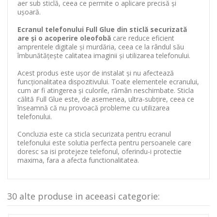
aer sub sticlă, ceea ce permite o aplicare precisă și
ușoară.
Ecranul telefonului Full Glue din sticlă securizată
are și o acoperire oleofobă
care reduce eficient
amprentele digitale și murdăria, ceea ce la rândul său
îmbunătățește calitatea imaginii și utilizarea telefonului.
Acest produs este ușor de instalat și nu afectează
funcționalitatea dispozitivului. Toate elementele ecranului,
cum ar fi atingerea și culorile, rămân neschimbate. Sticla
călită Full Glue este, de asemenea, ultra-subțire, ceea ce
înseamnă că nu provoacă probleme cu utilizarea
telefonului.
Concluzia este ca sticla securizata pentru ecranul
telefonului este solutia perfecta pentru persoanele care
doresc sa isi protejeze telefonul, oferindu-i protectie
maxima, fara a afecta functionalitatea.
30 alte produse in aceeasi categorie: