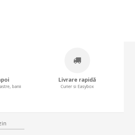
T 5G Folie Sticla Full
Xiaomi Mi 9T Pro Folie Sticla Full
Premium - Negru
Cover Premium - Negru
40,0 lei
40,0 lei
apoi
Livrare rapidă
stre, banii
Curier si Easybox
zin