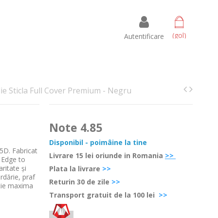
 amet
ectetur adipisicing elit, sed do eiusmod tempor incididunt ut
(gol)
Autentificare
t enim ad minim veniam, quis nostrud exercitation ullamco
mmodo consequat.
Read more
ie Sticla Full Cover Premium - Negru
Note
4.85
Disponibil - poimâine la tine
 5D.
Fabricat
Livrare 15 lei oriunde in Romania
>>
ă Edge to
ritate și
Plata la livrare
>>
dărie, praf
Retur
in 30 de zile
>>
tie maxima
Transport gratuit de la 100 lei
>>