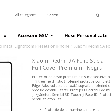
Lorem ipsum dolor sit
d do eiusmod tempor incididunt ut
Lorem ipsum dolor sit amet, cons
s nostrud exercitation ullamco
labore et dolore magna aliqua. U
laboris nisi ut aliquip ex ea co
Read more
Accesorii GSM
Huse Personalizate
o instal Lightroom Presets on iPhone
Xiaomi Redmi 9A Fol
Xiaomi Redmi 9A Folie Sticla
Full Cover Premium - Negru
Protector de ecran premium din sticla securizata
în întregime din sticlă, oferind protecție complet
Edge.
Adezivul este pe toată suprafața, oferind cla
precizie ecranului tactil.
Protejează ecranul de mur
și zgârieturi.
Sensibil 3D Touch și Face ID.
Protec
pentru telefonul tau.
Protecție de la margine la margine