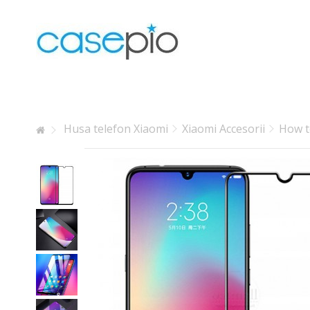
Lorem ipsum dolor sit amet
Lorem ipsum dolor sit amet, consectetur adipisicing elit, se
labore et dolore magna aliqua. Ut enim ad minim veniam, qui
laboris nisi ut aliquip ex ea commodo consequat.
Husa telefon Xiaomi
Xiaomi Accesorii
How t