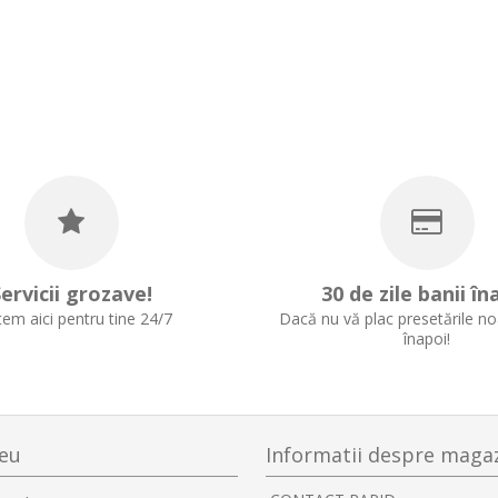
Folie Sticla
Xiaomi Mi 10
um - Negru
Cover 
i
ervicii grozave!
30 de zile banii în
em aici pentru tine 24/7
Dacă nu vă plac presetările noa
înapoi!
eu
Informatii despre maga