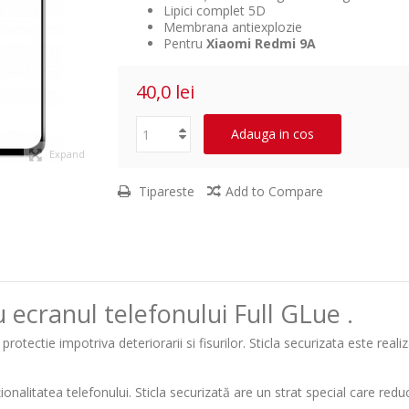
Lipici complet 5D
Membrana antiexplozie
Pentru
Xiaomi Redmi 9A
40,0 lei
Adauga in cos
Expand
Tipareste
Add to Compare
 ecranul telefonului Full GLue .
otectie impotriva deteriorarii si fisurilor. Sticla securizata este reali
onalitatea telefonului. Sticla securizată are un strat special care redu